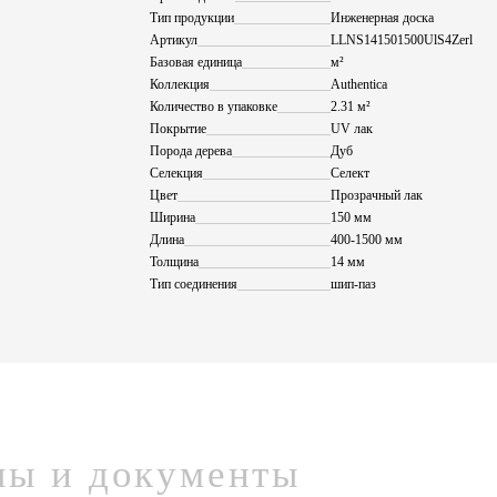
Тип продукции
Инженерная доска
Артикул
LLNS141501500UlS4Zerl
Базовая единица
м²
Коллекция
Authentica
Количество в упаковке
2.31 м²
Покрытие
UV лак
Порода дерева
Дуб
Селекция
Селект
Цвет
Прозрачный лак
Ширина
150 мм
Длина
400-1500 мм
Толщина
14 мм
Тип соединения
шип-паз
лы и документы