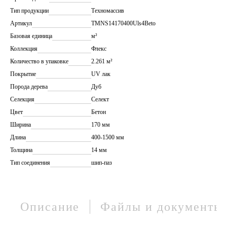
Тип продукции
Техномассив
Артикул
TMNS14170400Uls4Beto
Базовая единица
м²
Коллекция
Флекс
Количество в упаковке
2.261 м²
Покрытие
UV лак
Порода дерева
Дуб
Селекция
Селект
Цвет
Бетон
Ширина
170 мм
Длина
400-1500 мм
Толщина
14 мм
Тип соединения
шип-паз
Описание
Файлы и документы