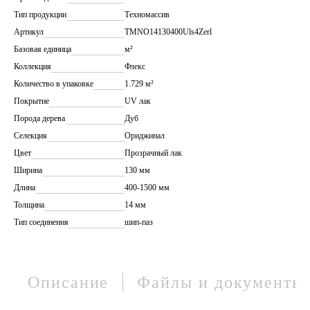
Тип продукции
Техномассив
Артикул
TMNO14130400Uls4Zerl
Базовая единица
м²
Коллекция
Флекс
Количество в упаковке
1.729 м²
Покрытие
UV лак
Порода дерева
Дуб
Селекция
Ориджинал
Цвет
Прозрачный лак
Ширина
130 мм
Длина
400-1500 мм
Толщина
14 мм
Тип соединения
шип-паз
Описание
Файлы и документы