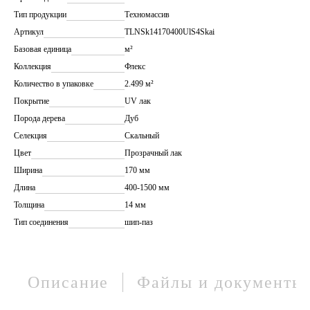
Тип продукции
Техномассив
Артикул
TLNSk14170400UlS4Skai
Базовая единица
м²
Коллекция
Флекс
Количество в упаковке
2.499 м²
Покрытие
UV лак
Порода дерева
Дуб
Селекция
Скальный
Цвет
Прозрачный лак
Ширина
170 мм
Длина
400-1500 мм
Толщина
14 мм
Тип соединения
шип-паз
Описание
Файлы и документы