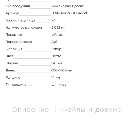
Тип продукции
Инженерная доска
Артикул
LLNN14190600Uls4Latt
Базовая единица
м²
Количество в упаковке
2.052 м²
Покрытие
UV лак
Порода дерева
Дуб
Селекция
Натур
Цвет
Латте
Ширина
190 мм
Длина
600-1800 мм
Толщина
14 мм
Тип соединения
шип-паз
Описание
Файлы и докумен