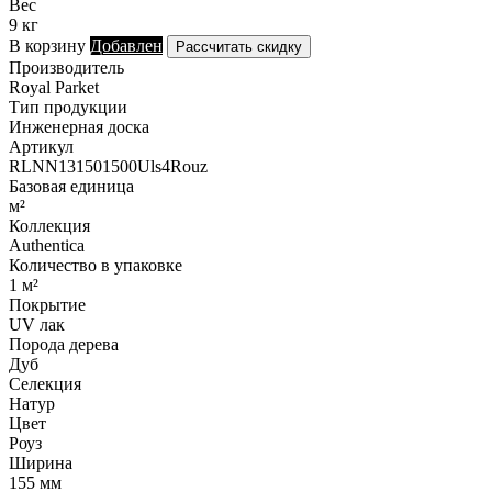
Вес
9 кг
В корзину
Добавлен
Рассчитать скидку
Производитель
Royal Parket
Тип продукции
Инженерная доска
Артикул
RLNN131501500Uls4Rouz
Базовая единица
м²
Коллекция
Authentica
Количество в упаковке
1 м²
Покрытие
UV лак
Порода дерева
Дуб
Селекция
Натур
Цвет
Роуз
Ширина
155 мм