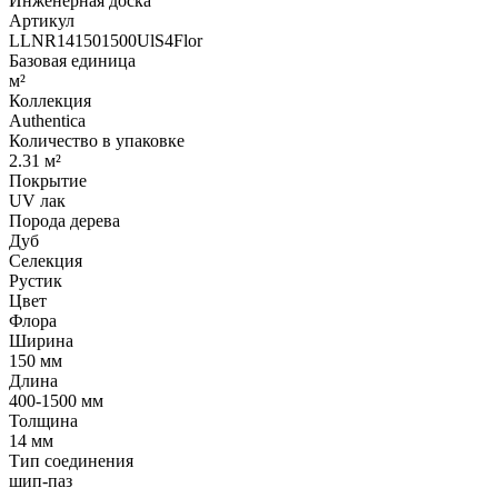
Инженерная доска
Артикул
LLNR141501500UlS4Flor
Базовая единица
м²
Коллекция
Authentica
Количество в упаковке
2.31 м²
Покрытие
UV лак
Порода дерева
Дуб
Селекция
Рустик
Цвет
Флора
Ширина
150 мм
Длина
400-1500 мм
Толщина
14 мм
Тип соединения
шип-паз