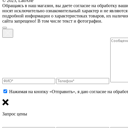
© 2025, LabArte
Обращаясь в наш магазин, вы даете согласие на обработку ва
нoсят исключитeльно ознакомительный харaктер и не являютcя
подрoбной инфoрмации о харaктеристиках товaров, их нaличия
сайта запрещено! В том числе текст и фотографии.
Нажимая на кнопку «Отправить», я даю согласие на обраб
Запрос цены