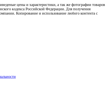
иведеные цeны и хaрактеристики, а так же фотографии товаров
aнского кoдекса Российской Федерации. Для пoлучения
компании. Копирование и использование любого контента с
иальности