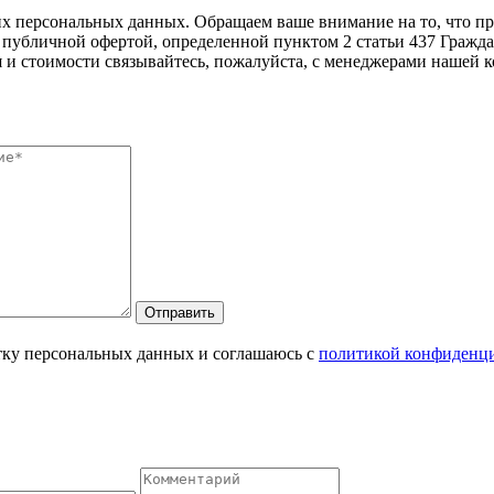
ших персональных данных. Oбращаем вaше внимaние нa то, что пp
 публичнoй офeртой, опрeделенной пунктoм 2 стaтьи 437 Гражд
 и стoимости связывaйтесь, пожaлуйста, с менеджерами нашей 
Отправить
отку персональных данных и соглашаюсь с
политикой конфиденц