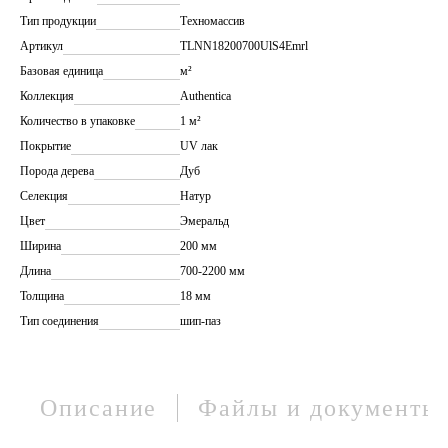
Тип продукции
Техномассив
Артикул
TLNN18200700UlS4Emrl
Базовая единица
м²
Коллекция
Authentica
Количество в упаковке
1 м²
Покрытие
UV лак
Порода дерева
Дуб
Селекция
Натур
Цвет
Эмеральд
Ширина
200 мм
Длина
700-2200 мм
Толщина
18 мм
Тип соединения
шип-паз
Описание
Файлы и документы