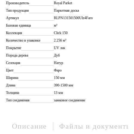
Производитель
Royal Parket
Тип продукции
Паркетная доска
Артикул
RLPN131501500Ulz4Faro
Базовая единица
м²
Коллекция
Click 150
Количество в упаковке
2.256 м²
Покрытие
UV лак
Порода дерева
Дуб
Селекция
Натур
Цвет
Фаро
Ширина
150 мм
Длина
390-1500 мм
Толщина
13 мм
Тип соединения
замковое соединение
Описание
Файлы и документы