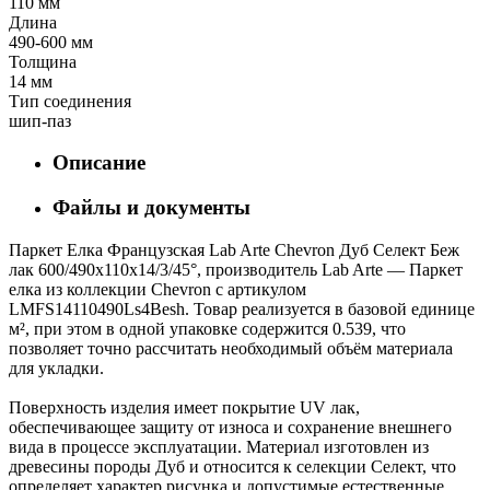
110 мм
Длина
490-600 мм
Толщина
14 мм
Тип соединения
шип-паз
Описание
Файлы и документы
Паркет Елка Французская Lab Arte Chevron Дуб Селект Беж
лак 600/490х110х14/3/45°, производитель Lab Arte — Паркет
елка из коллекции Chevron с артикулом
LMFS14110490Ls4Besh. Товар реализуется в базовой единице
м², при этом в одной упаковке содержится 0.539, что
позволяет точно рассчитать необходимый объём материала
для укладки.
Поверхность изделия имеет покрытие UV лак,
обеспечивающее защиту от износа и сохранение внешнего
вида в процессе эксплуатации. Материал изготовлен из
древесины породы Дуб и относится к селекции Селект, что
определяет характер рисунка и допустимые естественные