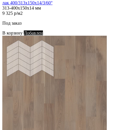
лак 400/313х150х14/3/60°
313-400х150х14 мм
9 325 р/м2
Под заказ
В корзину
Добавлен