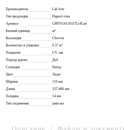
Производитель
Lab Arte
Тип продукции
Паркет елка
Артикул
LMFN14110337Ls4Lart
Базовая единица
м²
Коллекция
Chevron
Количество в упаковке
0.37 м²
Покрытие
UV лак
Порода дерева
Дуб
Селекция
Натур
Цвет
Лаэрт
Ширина
110 мм
Длина
337-400 мм
Толщина
14 мм
Тип соединения
шип-паз
Описание
Файлы и документы