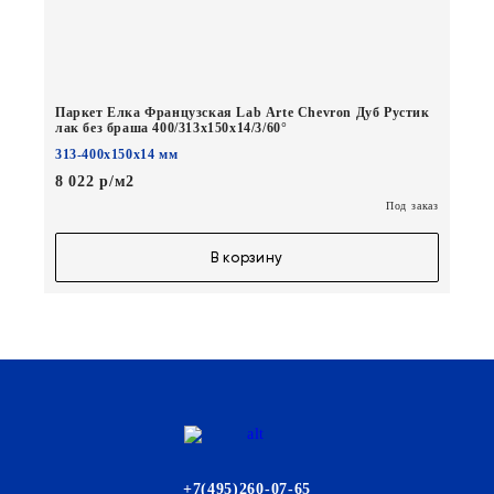
Паркет Елка Французская Lab Arte Chevron Дуб Рустик
лак без браша 400/313х150х14/3/60°
313-400х150х14 мм
8 022 р/м2
Под заказ
В корзину
+7(495)260-07-65