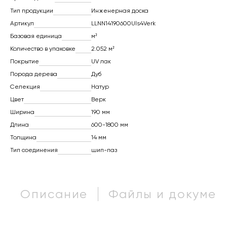
Тип продукции
Инженерная доска
Артикул
LLNN14190600Uls4Verk
Базовая единица
м²
Количество в упаковке
2.052 м²
Покрытие
UV лак
Порода дерева
Дуб
Селекция
Натур
Цвет
Верк
Ширина
190 мм
Длина
600-1800 мм
Толщина
14 мм
Тип соединения
шип-паз
Описание
Файлы и докумен