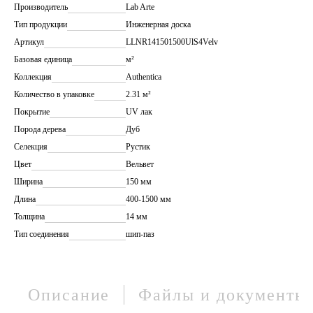
Производитель
Lab Arte
Тип продукции
Инженерная доска
Артикул
LLNR141501500UlS4Velv
Базовая единица
м²
Коллекция
Authentica
Количество в упаковке
2.31 м²
Покрытие
UV лак
Порода дерева
Дуб
Селекция
Рустик
Цвет
Вельвет
Ширина
150 мм
Длина
400-1500 мм
Толщина
14 мм
Тип соединения
шип-паз
Описание
Файлы и документы